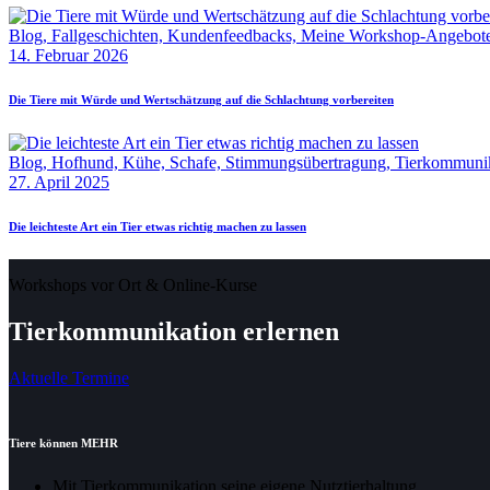
Blog,
Fallgeschichten,
Kundenfeedbacks,
Meine Workshop-Angebot
14. Februar 2026
Die Tiere mit Würde und Wertschätzung auf die Schlachtung vorbereiten
Blog,
Hofhund,
Kühe,
Schafe,
Stimmungsübertragung,
Tierkommuni
27. April 2025
Die leichteste Art ein Tier etwas richtig machen zu lassen
Workshops vor Ort & Online-Kurse
Tierkommunikation erlernen
Aktuelle Termine
Tiere können MEHR
Mit Tierkommunikation seine eigene Nutztierhaltung