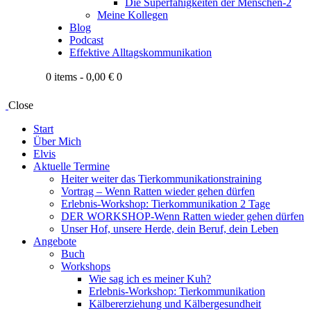
Die Superfähigkeiten der Menschen-2
Meine Kollegen
Blog
Podcast
Effektive Alltagskommunikation
0 items
-
0,00 €
0
Close
Start
Über Mich
Elvis
Aktuelle Termine
Heiter weiter das Tierkommunikationstraining
Vortrag – Wenn Ratten wieder gehen dürfen
Erlebnis-Workshop: Tierkommunikation 2 Tage
DER WORKSHOP-Wenn Ratten wieder gehen dürfen
Unser Hof, unsere Herde, dein Beruf, dein Leben
Angebote
Buch
Workshops
Wie sag ich es meiner Kuh?
Erlebnis-Workshop: Tierkommunikation
Kälbererziehung und Kälbergesundheit