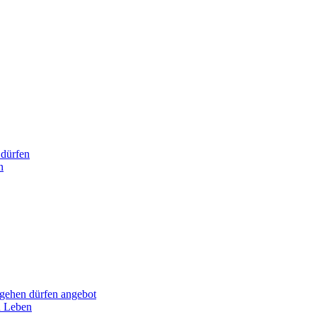
dürfen
n
hen dürfen angebot
n Leben