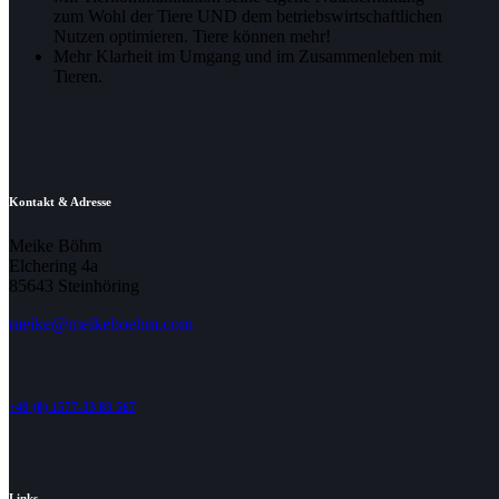
zum Wohl der Tiere UND dem betriebswirtschaftlichen
Nutzen optimieren. Tiere können mehr!
Mehr Klarheit im Umgang und im Zusammenleben mit
Tieren.
Kontakt & Adresse
Meike Böhm
Elchering 4a
85643 Steinhöring
meike@meikeboehm.com
+49 (0) 1577-33 83 567
Links