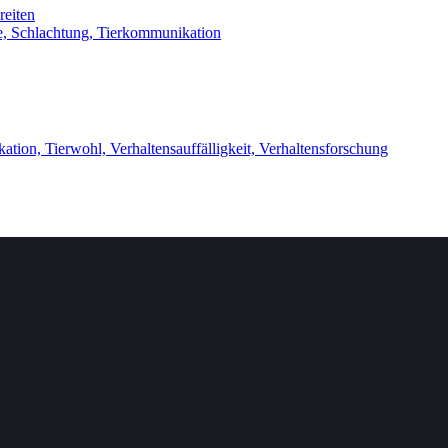
e,
Schlachtung,
Tierkommunikation
kation,
Tierwohl,
Verhaltensauffälligkeit,
Verhaltensforschung