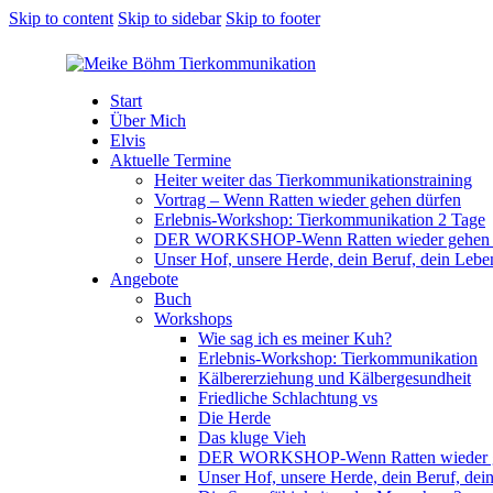
Skip to content
Skip to sidebar
Skip to footer
Start
Über Mich
Elvis
Aktuelle Termine
Heiter weiter das Tierkommunikationstraining
Vortrag – Wenn Ratten wieder gehen dürfen
Erlebnis-Workshop: Tierkommunikation 2 Tage
DER WORKSHOP-Wenn Ratten wieder gehen 
Unser Hof, unsere Herde, dein Beruf, dein Lebe
Angebote
Buch
Workshops
Wie sag ich es meiner Kuh?
Erlebnis-Workshop: Tierkommunikation
Kälbererziehung und Kälbergesundheit
Friedliche Schlachtung vs
Die Herde
Das kluge Vieh
DER WORKSHOP-Wenn Ratten wieder ge
Unser Hof, unsere Herde, dein Beruf, dei