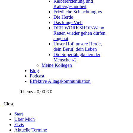
Kälbererziehung und
Kälbergesundheit
Friedliche Schlachtung vs
Die Herde
Das kluge Vieh
DER WORKSHOP-Wenn
Ratten wieder gehen dürfen
angebot
Unser Hof, unsere Herde,
dein Beruf, dein Leben
Die Superfähigkeiten der
Menschen-2
Meine Kollegen
Blog
Podcast
Effektive Alltagskommunikation
0 items
-
0,00 €
0
Close
Start
Über Mich
Elvis
Aktuelle Termine