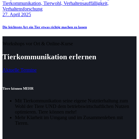
Tierkommunikation,
Tierwohl,
Verhaltensauffälligkeit,
Verhaltensforschung
27. April 2025
Die leichteste Art ein Tier etwas richtig machen zu lassen
Workshops vor Ort & Online-Kurse
Tierkommunikation erlernen
Aktuelle Termine
Tiere können MEHR
Mit Tierkommunikation seine eigene Nutztierhaltung zum
Wohl der Tiere UND dem betriebswirtschaftlichen Nutzen
optimieren. Tiere können mehr!
Mehr Klarheit im Umgang und im Zusammenleben mit
Tieren.