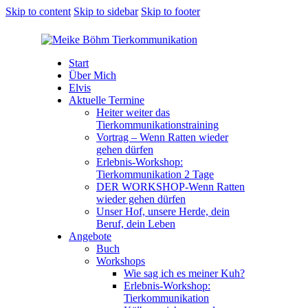
Skip to content
Skip to sidebar
Skip to footer
Start
Über Mich
Elvis
Aktuelle Termine
Heiter weiter das
Tierkommunikationstraining
Vortrag – Wenn Ratten wieder
gehen dürfen
Erlebnis-Workshop:
Tierkommunikation 2 Tage
DER WORKSHOP-Wenn Ratten
wieder gehen dürfen
Unser Hof, unsere Herde, dein
Beruf, dein Leben
Angebote
Buch
Workshops
Wie sag ich es meiner Kuh?
Erlebnis-Workshop:
Tierkommunikation