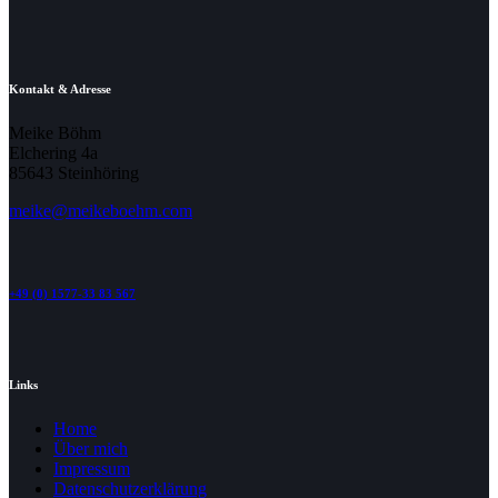
Kontakt & Adresse
Meike Böhm
Elchering 4a
85643 Steinhöring
meike@meikeboehm.com
+49 (0) 1577-33 83 567
Links
Home
Über mich
Impressum
Datenschutzerklärung