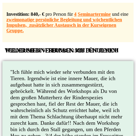
Investition
:
840,- €
pro Person für
4
Seminartermine
und eine
zweimonatige persönliche Begleitung
und
wöchentlichen
Impulsen, zusätzlicher Austausch in der Kurseigenen
Gruppe.
TEILNEHMERIN-FEEDBACK: ICH FÜHLE MICH WIEDER SEHR VERBUNDEN MIT DEN TIEREN!
"Ich fühle mich wieder sehr verbunden mit den
Tieren. Irgendwie ist eine innere Mauer, die ich
aufgebaut hatte in sich zusammengestürzt,
gebröckelt. Während des Workshops als Du von
dem großen Mutterherz der Rinderspezies
gesprochen hast, fiel der Rest der Mauer, die ich
wahrscheinlich als Schutz errichtet habe, weil ich
mit dem Thema Schlachtung überhaupt nicht mehr
zurecht kam. Danke dafür!! Nach dem Workshop
bin ich durch den Stall gegangen, um den Pferden
Heu zu geben...3/4 der kühe standen im Fressgitter,