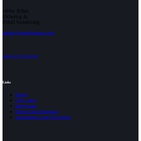
Meike Böhm
Elchering 4a
85643 Steinhöring
meike@meikeboehm.com
+49 (0) 1577-33 83 567
Links
Home
Über mich
Impressum
Datenschutzerklärung
Anmeldung zum Newsletter