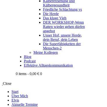
Kälbererziehung und
Kälbergesundheit
Friedliche Schlachtung vs
Die Herde
Das kluge Vieh
DER WORKSHOP-Wenn
Ratten wieder gehen dürfen
angebot
Unser Hof, unsere Herde,
dein Beruf, dein Leben
Die Superfähigkeiten der
Menschen-2
Meine Kollegen
Blog
Podcast
Effektive Alltagskommunikation
0 items
-
0,00 €
0
Close
Start
Über Mich
Elvis
Aktuelle Termine