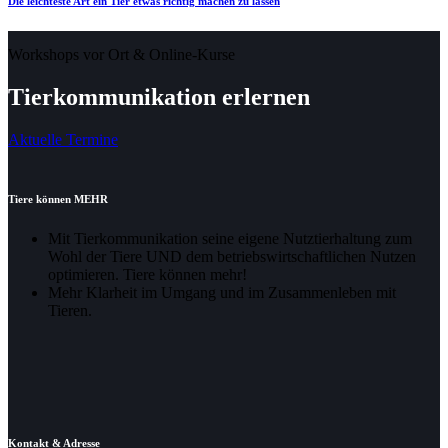
Die leichteste Art ein Tier etwas richtig machen zu lassen
Workshops vor Ort & Online-Kurse
Tierkommunikation erlernen
Aktuelle Termine
Tiere können MEHR
Mit Tierkommunikation seine eigene Nutztierhaltung zum
Wohl der Tiere UND dem betriebswirtschaftlichen Nutzen
optimieren. Tiere können mehr!
Mehr Klarheit im Umgang und im Zusammenleben mit
Tieren.
Kontakt & Adresse