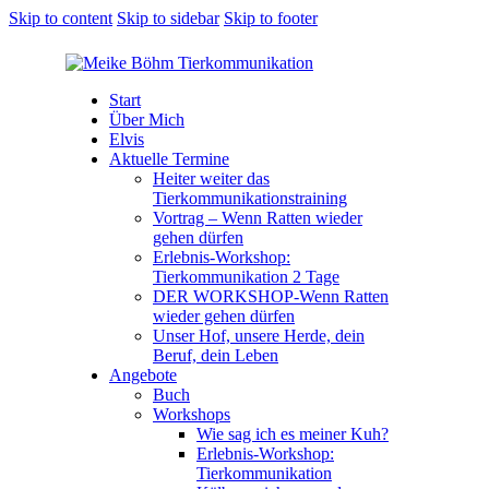
Skip to content
Skip to sidebar
Skip to footer
Start
Über Mich
Elvis
Aktuelle Termine
Heiter weiter das
Tierkommunikationstraining
Vortrag – Wenn Ratten wieder
gehen dürfen
Erlebnis-Workshop:
Tierkommunikation 2 Tage
DER WORKSHOP-Wenn Ratten
wieder gehen dürfen
Unser Hof, unsere Herde, dein
Beruf, dein Leben
Angebote
Buch
Workshops
Wie sag ich es meiner Kuh?
Erlebnis-Workshop:
Tierkommunikation