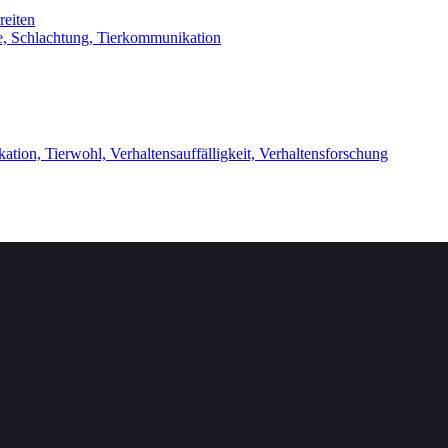
e,
Schlachtung,
Tierkommunikation
kation,
Tierwohl,
Verhaltensauffälligkeit,
Verhaltensforschung