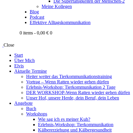
Die Superfähigkeiten der Menschen-2
Meine Kollegen
Blog
Podcast
Effektive Alltagskommunikation
0 items
-
0,00 €
0
Close
Start
Über Mich
Elvis
Aktuelle Termine
Heiter weiter das Tierkommunikationstraining
Vortrag – Wenn Ratten wieder gehen dürfen
Erlebnis-Workshop: Tierkommunikation 2 Tage
DER WORKSHOP-Wenn Ratten wieder gehen dürfen
Unser Hof, unsere Herde, dein Beruf, dein Leben
Angebote
Buch
Workshops
Wie sag ich es meiner Kuh?
Erlebnis-Workshop: Tierkommunikation
Kälbererziehung und Kälbergesundheit