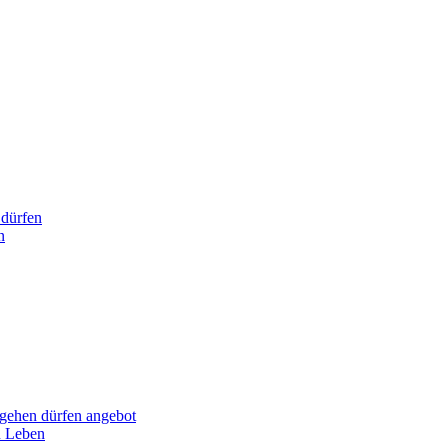
dürfen
n
hen dürfen angebot
n Leben