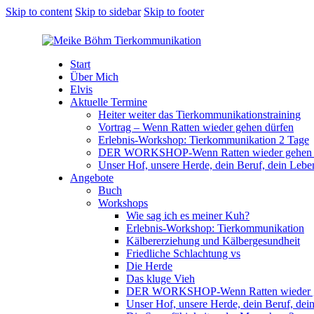
Skip to content
Skip to sidebar
Skip to footer
Start
Über Mich
Elvis
Aktuelle Termine
Heiter weiter das Tierkommunikationstraining
Vortrag – Wenn Ratten wieder gehen dürfen
Erlebnis-Workshop: Tierkommunikation 2 Tage
DER WORKSHOP-Wenn Ratten wieder gehen 
Unser Hof, unsere Herde, dein Beruf, dein Lebe
Angebote
Buch
Workshops
Wie sag ich es meiner Kuh?
Erlebnis-Workshop: Tierkommunikation
Kälbererziehung und Kälbergesundheit
Friedliche Schlachtung vs
Die Herde
Das kluge Vieh
DER WORKSHOP-Wenn Ratten wieder ge
Unser Hof, unsere Herde, dein Beruf, dei