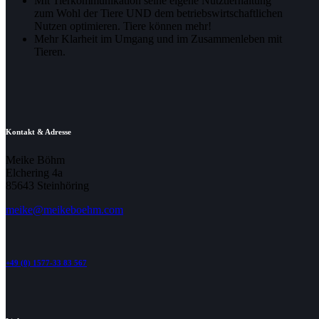
Mit Tierkommunikation seine eigene Nutztierhaltung
zum Wohl der Tiere UND dem betriebswirtschaftlichen
Nutzen optimieren. Tiere können mehr!
Mehr Klarheit im Umgang und im Zusammenleben mit
Tieren.
Kontakt & Adresse
Meike Böhm
Elchering 4a
85643 Steinhöring
meike@meikeboehm.com
+49 (0) 1577-33 83 567