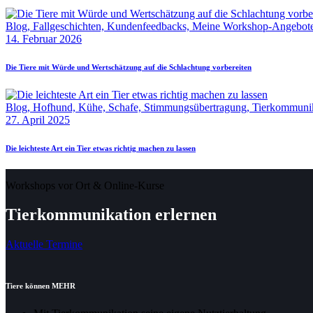
Blog,
Fallgeschichten,
Kundenfeedbacks,
Meine Workshop-Angebot
14. Februar 2026
Die Tiere mit Würde und Wertschätzung auf die Schlachtung vorbereiten
Blog,
Hofhund,
Kühe,
Schafe,
Stimmungsübertragung,
Tierkommuni
27. April 2025
Die leichteste Art ein Tier etwas richtig machen zu lassen
Workshops vor Ort & Online-Kurse
Tierkommunikation erlernen
Aktuelle Termine
Tiere können MEHR