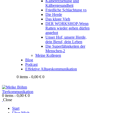
Kälbererziehung und
Kälbergesundheit
Friedliche Schlachtung vs
Die Herde
Das kluge Vieh
DER WORKSHOP-Wenn
Ratten wieder gehen dürfen
angebot
Unser Hof, unsere Herde,
dein Beruf, dein Leben
Die Superfähigkeiten der
Menschen-2
Meine Kollegen
Blog
Podcast
Effektive Alltagskommunikation
0 items
-
0,00 €
0
0 items
-
0,00 €
0
Close
Start
Über Mich