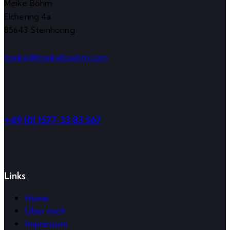
Meike Böhm
Elchering 4a
85643 Steinhöring
meike@meikeboehm.com
+49 (0) 1577-33 83 567
Links
Home
Über mich
Impressum