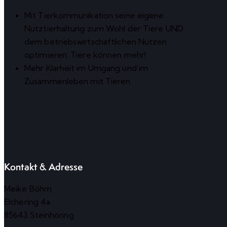
Mit Tierkommunikation seine eigene
Nutztierhaltung zum Wohl der Tiere UND
dem betriebswirtschaftlichen Nutzen
optimieren. Tiere können mehr!
Mehr Klarheit im Umgang und im
Zusammenleben mit Tieren.
Kontakt & Adresse
Meike Böhm
Elchering 4a
85643 Steinhöring