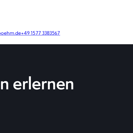
boehm.de
+49 1577 3383567
n erlernen