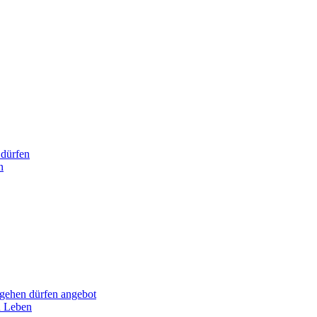
dürfen
n
hen dürfen angebot
n Leben