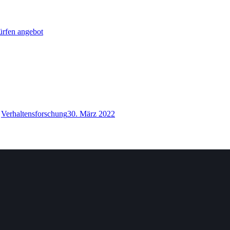
fen angebot
,
Verhaltensforschung
30. März 2022