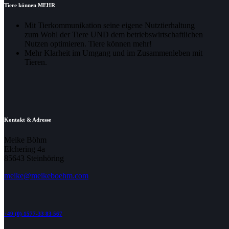
Tiere können MEHR
Mit Tierkommunikation seine eigene Nutztierhaltung
zum Wohl der Tiere UND dem betriebswirtschaftlichen
Nutzen optimieren. Tiere können mehr!
Mehr Klarheit im Umgang und im Zusammenleben mit
Tieren.
Kontakt & Adresse
Meike Böhm
Elchering 4a
85643 Steinhöring
meike@meikeboehm.com
+49 (0) 1577-33 83 567