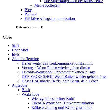
Die Superfähigkeiten der Menschen-2
Meine Kollegen
Blog
Podcast
Effektive Alltagskommunikation
0 items
-
0,00 €
0
Close
Start
Über Mich
Elvis
Aktuelle Termine
Heiter weiter das Tierkommunikationstraining
Vortrag – Wenn Ratten wieder gehen dürfen
Erlebnis-Workshop: Tierkommunikation 2 Tage
DER WORKSHOP-Wenn Ratten wieder gehen dürfen
Unser Hof, unsere Herde, dein Beruf, dein Leben
Angebote
Buch
Workshops
Wie sag ich es meiner Kuh?
Erlebnis-Workshop: Tierkommunikation
Kälbererziehung und Kälbergesundheit