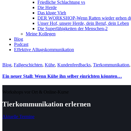
Friedliche Schlachtung vs
Die Herde
Das kluge Vieh
DER WORKSHOP-Wenn Ratten wieder gehen dür
Unser Hof, unsere Herde, dein Beruf, dein Leben
Die Superfähigkeiten der Menschen-2
Meine Kollegen
Blog
Podcast
Effektive Alltagskommunikation
Blog
,
Fallgeschichten
,
Kühe
,
Kundenfeedbacks
,
Tierkommunikation
Ein neuer Stall: Wenn Kühe ihn selber einrichten könnten…
Workshops vor Ort & Online-Kurse
Tierkommunikation erlernen
Aktuelle Termine