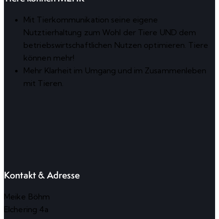
Mit Tierkommunikation seine eigene
Nutztierhaltung zum Wohl der Tiere UND dem
betriebswirtschaftlichen Nutzen optimieren. Tiere
können mehr!
Mehr Klarheit im Umgang und im Zusammenleben
mit Tieren.
Kontakt & Adresse
Meike Böhm
Elchering 4a