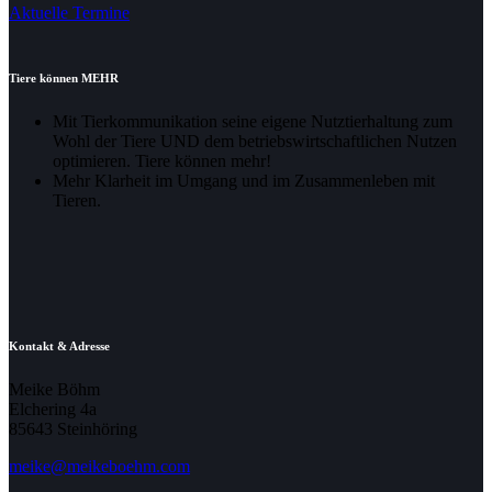
Aktuelle Termine
Tiere können MEHR
Mit Tierkommunikation seine eigene Nutztierhaltung zum
Wohl der Tiere UND dem betriebswirtschaftlichen Nutzen
optimieren. Tiere können mehr!
Mehr Klarheit im Umgang und im Zusammenleben mit
Tieren.
Kontakt & Adresse
Meike Böhm
Elchering 4a
85643 Steinhöring
meike@meikeboehm.com