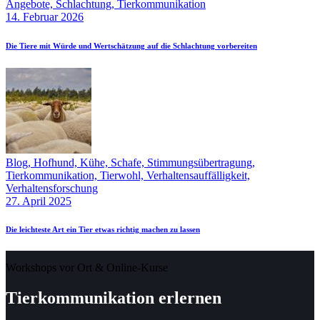
Angebote,
Schlachtung,
Tierkommunikation
14. Februar 2026
Die Tiere mit Würde und Wertschätzung auf die Schlachtung vorbereiten
Blog,
Hofhund,
Kühe,
Schafe,
Stimmungsübertragung,
Tierkommunikation,
Tierwohl,
Verhaltensauffälligkeit,
Verhaltensforschung
27. April 2025
Die leichteste Art ein Tier etwas richtig machen zu lassen
Workshops vor Ort & Online-Kurse
Tierkommunikation erlernen