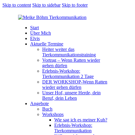
Skip to content
Skip to sidebar
Skip to footer
Start
Über Mich
Elvis
Aktuelle Termine
Heiter weiter das
Tierkommunikationstraining
Vortrag – Wenn Ratten wieder
gehen dürfen
Erlebnis-Workshop:
Tierkommunikation 2 Tage
DER WORKSHOP-Wenn Ratten
wieder gehen dürfen
Unser Hof, unsere Herde, dein
Beruf, dein Leben
Angebote
Buch
Workshops
Wie sag ich es meiner Kuh?
Erlebnis-Workshop:
Tierkommunikation