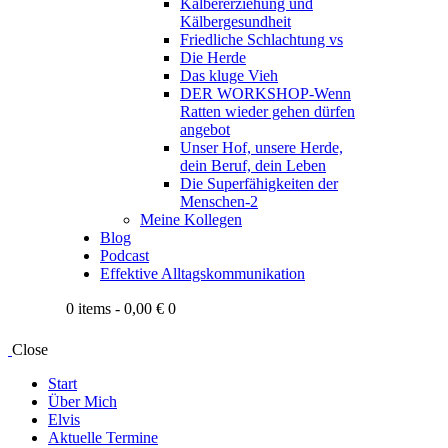
Kälbererziehung und
Kälbergesundheit
Friedliche Schlachtung vs
Die Herde
Das kluge Vieh
DER WORKSHOP-Wenn
Ratten wieder gehen dürfen
angebot
Unser Hof, unsere Herde,
dein Beruf, dein Leben
Die Superfähigkeiten der
Menschen-2
Meine Kollegen
Blog
Podcast
Effektive Alltagskommunikation
0 items
-
0,00 €
0
Close
Start
Über Mich
Elvis
Aktuelle Termine