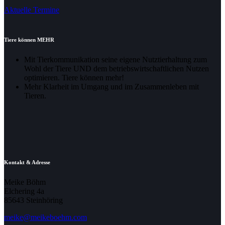
Aktuelle Termine
Tiere können MEHR
Mit Tierkommunikation seine eigene Nutztierhaltung zum
Wohl der Tiere UND dem betriebswirtschaftlichen Nutzen
optimieren. Tiere können mehr!
Mehr Klarheit im Umgang und im Zusammenleben mit
Tieren.
Kontakt & Adresse
Meike Böhm
Elchering 4a
85643 Steinhöring
meike@meikeboehm.com