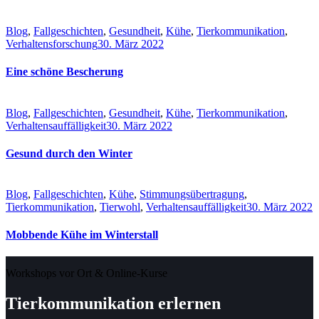
Blog
,
Fallgeschichten
,
Gesundheit
,
Kühe
,
Tierkommunikation
,
Verhaltensforschung
30. März 2022
Eine schöne Bescherung
Blog
,
Fallgeschichten
,
Gesundheit
,
Kühe
,
Tierkommunikation
,
Verhaltensauffälligkeit
30. März 2022
Gesund durch den Winter
Blog
,
Fallgeschichten
,
Kühe
,
Stimmungsübertragung
,
Tierkommunikation
,
Tierwohl
,
Verhaltensauffälligkeit
30. März 2022
Mobbende Kühe im Winterstall
Workshops vor Ort & Online-Kurse
Tierkommunikation erlernen