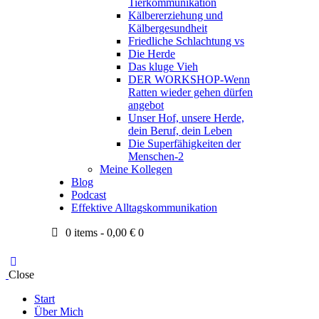
Tierkommunikation
Kälbererziehung und
Kälbergesundheit
Friedliche Schlachtung vs
Die Herde
Das kluge Vieh
DER WORKSHOP-Wenn
Ratten wieder gehen dürfen
angebot
Unser Hof, unsere Herde,
dein Beruf, dein Leben
Die Superfähigkeiten der
Menschen-2
Meine Kollegen
Blog
Podcast
Effektive Alltagskommunikation
0 items
-
0,00 €
0
Close
Start
Über Mich