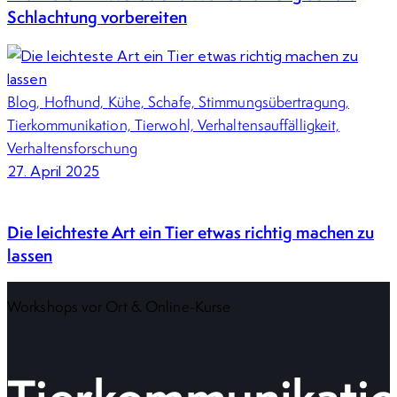
Schlachtung vorbereiten
Blog,
Hofhund,
Kühe,
Schafe,
Stimmungsübertragung,
Tierkommunikation,
Tierwohl,
Verhaltensauffälligkeit,
Verhaltensforschung
27. April 2025
Die leichteste Art ein Tier etwas richtig machen zu
lassen
Workshops vor Ort & Online-Kurse