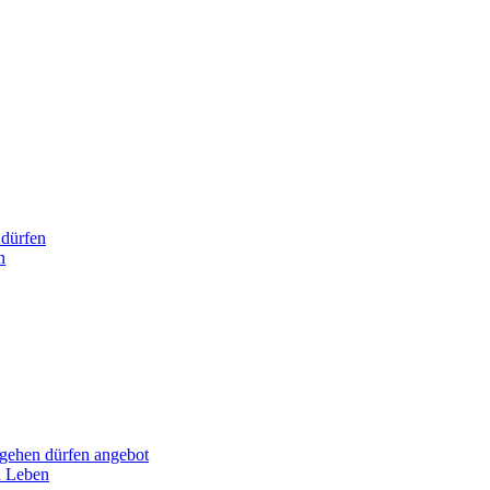
dürfen
n
hen dürfen angebot
n Leben