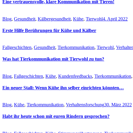
Eine vertrauensvolle, klare Kommunikation mit Tieren!
Blog
,
Gesundheit
,
Kälbergesundheit
,
Kühe
,
Tierwohl
4. April 2022
Erste Hilfe Berührungen für Kühe und Kälber
Fallgeschichten
,
Gesundheit
,
Tierkommunikation
,
Tierwohl
,
Verhalte
Was hat Tierkommunikation mit Tierwohl zu tun?
Blog
,
Fallgeschichten
,
Kühe
,
Kundenfeedbacks
,
Tierkommunikation
Ein neuer Stall: Wenn Kühe ihn selber einrichten könnten…
Blog
,
Kühe
,
Tierkommunikation
,
Verhaltensforschung
30. März 2022
Habt ihr heute schon mit euren Rindern gesprochen?