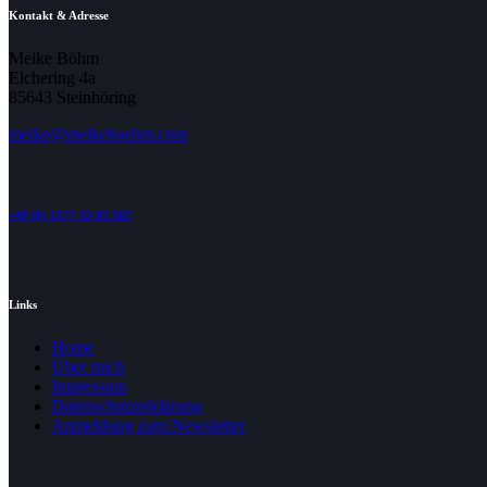
Kontakt & Adresse
Meike Böhm
Elchering 4a
85643 Steinhöring
meike@meikeboehm.com
+49 (0) 1577-33 83 567
Links
Home
Über mich
Impressum
Datenschutzerklärung
Anmeldung zum Newsletter