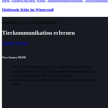
Blog
,
Fallgeschichten
,
Kühe
,
Stimmungsübertragung
,
Tierkommunika
Mobbende Kühe im Winterstall
Workshops vor Ort & Online-Kurse
Tierkommunikation erlernen
Aktuelle Termine
Tiere können MEHR
Mit Tierkommunikation seine eigene Nutztierhaltung
zum Wohl der Tiere UND dem betriebswirtschaftlichen
Nutzen optimieren. Tiere können mehr!
Mehr Klarheit im Umgang und im Zusammenleben mit
Tieren.