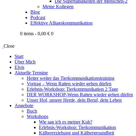
Die Superfähigkeiten der Menschen-2
Meine Kollegen
Blog
Podcast
Effektive Alltagskommunikation
0 items
-
0,00 €
0
Close
Start
Über Mich
Elvis
Aktuelle Termine
Heiter weiter das Tierkommunikationstraining
Vortrag – Wenn Ratten wieder gehen dürfen
Erlebnis-Workshop: Tierkommunikation 2 Tage
DER WORKSHOP-Wenn Ratten wieder gehen dürfen
Unser Hof, unsere Herde, dein Beruf, dein Leben
Angebote
Buch
Workshops
Wie sag ich es meiner Kuh?
Erlebnis-Workshop: Tierkommunikation
Kälbererziehung und Kälbergesundheit