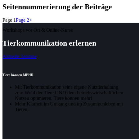
Seitennummerierung der Beiträge
Page
1
Page
2
>
Workshops vor Ort & Online-Kurse
Tierkommunikation erlernen
Aktuelle Termine
Tiere können MEHR
Mit Tierkommunikation seine eigene Nutztierhaltung
zum Wohl der Tiere UND dem betriebswirtschaftlichen
Nutzen optimieren. Tiere können mehr!
Mehr Klarheit im Umgang und im Zusammenleben mit
Tieren.