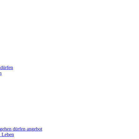
dürfen
n
hen dürfen angebot
n Leben