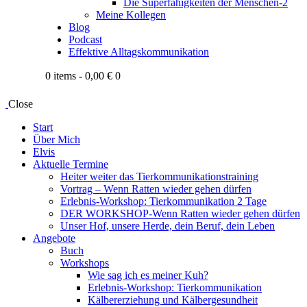
Die Superfähigkeiten der Menschen-2
Meine Kollegen
Blog
Podcast
Effektive Alltagskommunikation
0 items
-
0,00 €
0
Close
Start
Über Mich
Elvis
Aktuelle Termine
Heiter weiter das Tierkommunikationstraining
Vortrag – Wenn Ratten wieder gehen dürfen
Erlebnis-Workshop: Tierkommunikation 2 Tage
DER WORKSHOP-Wenn Ratten wieder gehen dürfen
Unser Hof, unsere Herde, dein Beruf, dein Leben
Angebote
Buch
Workshops
Wie sag ich es meiner Kuh?
Erlebnis-Workshop: Tierkommunikation
Kälbererziehung und Kälbergesundheit