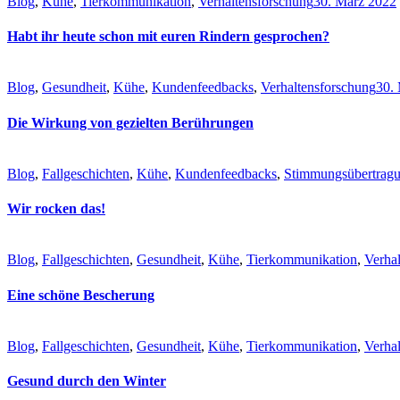
Blog
,
Kühe
,
Tierkommunikation
,
Verhaltensforschung
30. März 2022
Habt ihr heute schon mit euren Rindern gesprochen?
Blog
,
Gesundheit
,
Kühe
,
Kundenfeedbacks
,
Verhaltensforschung
30.
Die Wirkung von gezielten Berührungen
Blog
,
Fallgeschichten
,
Kühe
,
Kundenfeedbacks
,
Stimmungsübertrag
Wir rocken das!
Blog
,
Fallgeschichten
,
Gesundheit
,
Kühe
,
Tierkommunikation
,
Verha
Eine schöne Bescherung
Blog
,
Fallgeschichten
,
Gesundheit
,
Kühe
,
Tierkommunikation
,
Verhal
Gesund durch den Winter