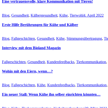
Eine vertrauensvolle, klare Kommunikation mit Tieren!
Blog
,
Gesundheit
,
Kälbergesundheit
,
Kühe
,
Tierwohl
4. April 2022
Erste Hilfe Berührungen für Kühe und Kälber
Blog
,
Fallgeschichten
,
Gesundheit
,
Kühe
,
Stimmungsübertragung
,
Ti
Interview mit dem Bioland Magazin
Fallgeschichten
,
Gesundheit
,
Kundenfeedbacks
,
Tierkommunikation
,
Wohin mit den Eiern, wenn…?
Blog
,
Fallgeschichten
,
Kühe
,
Kundenfeedbacks
,
Tierkommunikation
Ein neuer Stall: Wenn Kühe ihn selber einrichten könnten…