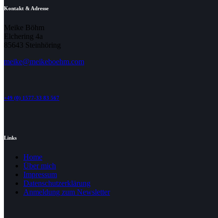
Kontakt & Adresse
Meike Böhm
Elchering 4a
85643 Steinhöring
meike@meikeboehm.com
+49 (0) 1577-33 83 567
Links
Home
Über mich
Impressum
Datenschutzerklärung
Anmeldung zum Newsletter